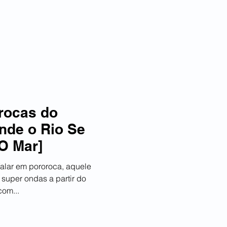
RTES
TELEGRAM
CONTATO
rocas do
nde o Rio Se
O Mar]
falar em pororoca, aquele
super ondas a partir do
com...