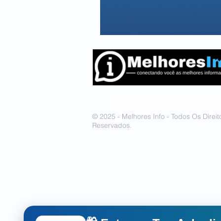
Relacionamento@melhoresinfo
© 2025 - Melhores Info - Todos Os Direit
Reservados.