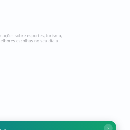
mações sobre esportes, turismo,
melhores escolhas no seu dia a
de Uso
Contato
×