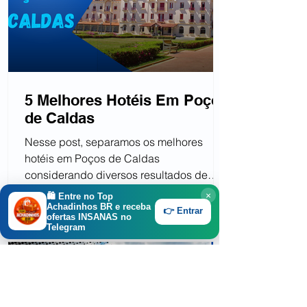
5 Melhores Hotéis Em Poços
de Caldas
Nesse post, separamos os melhores
hotéis em Poços de Caldas
considerando diversos resultados de
sites de locação. Ou seja, aqueles...
×
🛍️ Entre no
Top
Achadinhos BR
e receba
👉 Entrar
ofertas INSANAS no
Telegram