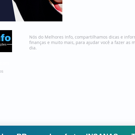
Nós do Melhores Info, compartilhamos dicas e infor
finanças e muito mais, para ajudar você a fazer as 
dia.
.com
Quem Somos
os
Política de Privacidade
Termos 