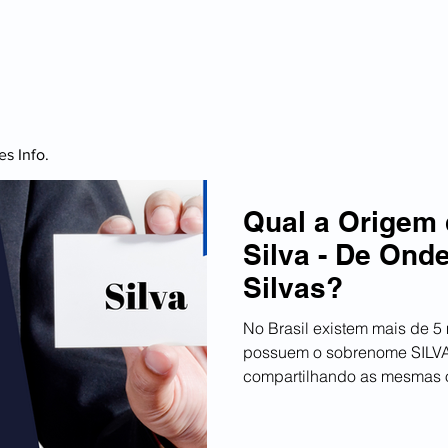
CURIOSIDADES
VIAGEM
FINANÇAS
ESPO
s Info.
Qual a Origem
Silva - De Ond
Silvas?
No Brasil existem mais de 5
possuem o sobrenome SILVA
compartilhando as mesmas or