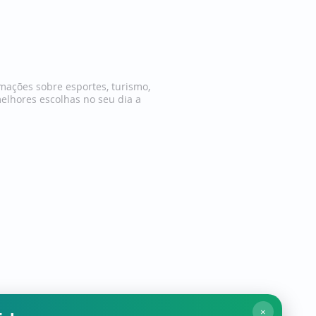
mações sobre esportes, turismo,
melhores escolhas no seu dia a
de Uso
Contato
×