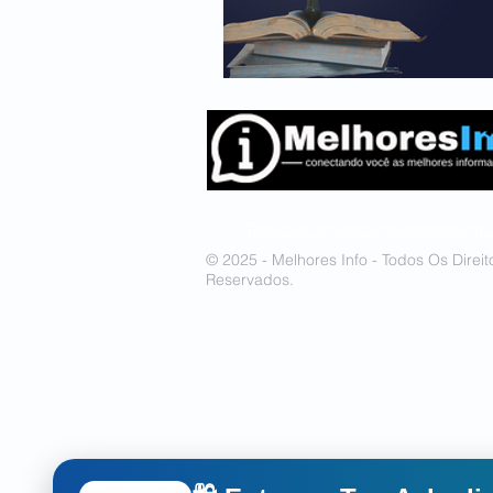
Relacionamento@melhoresinfo
© 2025 - Melhores Info - Todos Os Direit
Reservados.