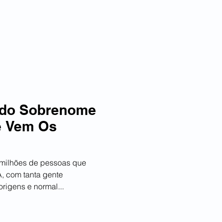
RTES
TELEGRAM
CONTATO
 do Sobrenome
e Vem Os
 milhões de pessoas que
, com tanta gente
igens e normal...