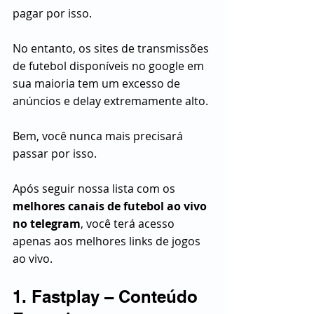
pagar por isso.
No entanto, os sites de transmissões 
de futebol disponíveis no google em 
sua maioria tem um excesso de 
anúncios e delay extremamente alto.
Bem, você nunca mais precisará 
passar por isso. 
Após seguir nossa lista com os 
melhores canais de futebol ao vivo 
no telegram
, você terá acesso 
apenas aos melhores links de jogos 
ao vivo.
1. Fastplay – Conteúdo 