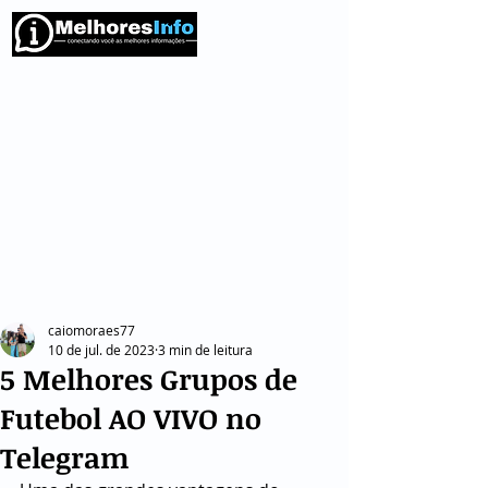
caiomoraes77
10 de jul. de 2023
3 min de leitura
5 Melhores Grupos de
Futebol AO VIVO no
Telegram