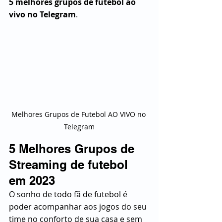
5 melhores grupos de futebol ao 
vivo no Telegram
.
Melhores Grupos de Futebol AO VIVO no 
Telegram
5 Melhores Grupos de 
Streaming de futebol 
em 2023
O sonho de todo fã de futebol é 
poder acompanhar aos jogos do seu 
time no conforto de sua casa e sem 