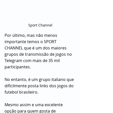
Sport Channel
Por último, mas não menos 
importante temos o SPORT 
CHANNEL que é um dos maiores 
grupos de transmissão de jogos no 
Telegram com mais de 35 mil 
participantes.
No entanto, é um grupo italiano que 
dificilmente posta links dos jogos do 
futebol brasileiro.
Mesmo assim e uma excelente 
opção para quem gosta de 