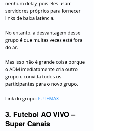
nenhum delay, pois eles usam 
servidores próprios para fornecer 
links de baixa latência.
No entanto, a desvantagem desse 
grupo é que muitas vezes está fora 
do ar.
Mas isso não é grande coisa porque 
o ADM imediatamente cria outro 
grupo e convida todos os 
participantes para o novo grupo.
Link do grupo: 
FUTEMAX
3. Futebol AO VIVO – 
Super Canais