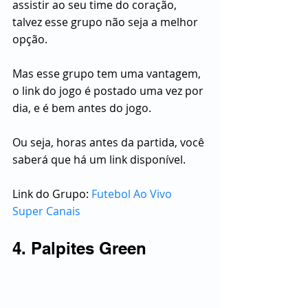
assistir ao seu time do coração, 
talvez esse grupo não seja a melhor 
opção.
Mas esse grupo tem uma vantagem, 
o link do jogo é postado uma vez por 
dia, e é bem antes do jogo.
Ou seja, horas antes da partida, você 
saberá que há um link disponível.
Link do Grupo: 
Futebol Ao Vivo 
Super Canais
4. Palpites Green