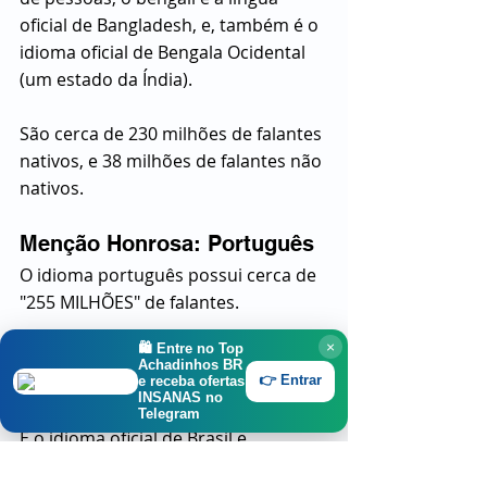
oficial de Bangladesh, e, também é o 
idioma oficial de Bengala Ocidental 
(um estado da Índia).
São cerca de 230 milhões de falantes 
nativos, e 38 milhões de falantes não 
nativos.
Menção Honrosa: Português
O idioma português possui cerca de 
"255 MILHÕES" de falantes.
×
🛍️ Entre no
Top
230 milhões de falantes nativos, 25 
Achadinhos BR
👉 Entrar
milhões de falantes não nativos.
e receba ofertas
INSANAS no
Telegram
É o idioma oficial de Brasil e 
Portugal, porém, também é utilizado 