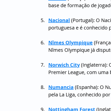
base de formação de jogad
Nacional
 (Portugal): O Na
portuguesa e é conhecido p
Nîmes Olympique
 (França
Nîmes Olympique já disput
Norwich City
 (Inglaterra)
Premier League, com uma b
Numancia
 (Espanha): O N
pela La Liga, conhecido por 
Nottingham Forest
 (Ingl