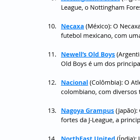
League, o Nottingham Fore
Necaxa
 (México): O Necaxa
futebol mexicano, com uma r
Newell’s Old Boys
 (Argent
Old Boys é um dos principa
Nacional
 (Colômbia): O At
colombiano, com diversos tí
Nagoya Grampus
 (Japão)
fortes da J-League, a princip
NorthEast United
 (Índia)