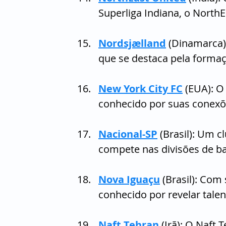
Superliga Indiana, o NorthE
Nordsjælland
 (Dinamarca)
que se destaca pela formaç
New York City FC
 (EUA): O
conhecido por suas conexõ
Nacional-SP
 (Brasil): Um c
compete nas divisões de b
Nova Iguaçu
 (Brasil): Com
conhecido por revelar talen
Naft Tehran
 (Irã): O Naft