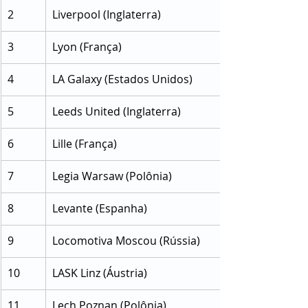
2
Liverpool (Inglaterra)
3
Lyon (França)
4
LA Galaxy (Estados Unidos)
5
Leeds United (Inglaterra)
6
Lille (França)
7
Legia Warsaw (Polônia)
8
Levante (Espanha)
9
Locomotiva Moscou (Rússia)
10
LASK Linz (Áustria)
11
Lech Poznan (Polônia)