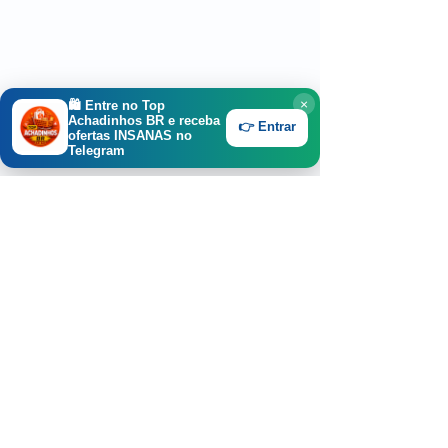
×
🛍️ Entre no
Top
Achadinhos BR
e receba
👉 Entrar
ofertas INSANAS no
Telegram
Lista de Times de
Lista de Times 
Futebol com a Letra O
Futebol com a 