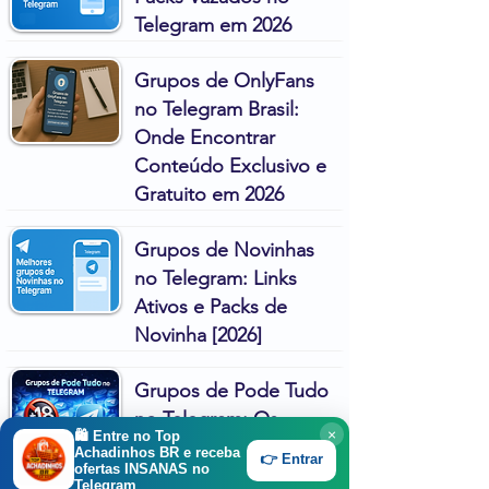
Telegram em 2026
Grupos de OnlyFans
no Telegram Brasil:
Onde Encontrar
Conteúdo Exclusivo e
Gratuito em 2026
Grupos de Novinhas
no Telegram: Links
Ativos e Packs de
Novinha [2026]
Grupos de Pode Tudo
no Telegram: Os
×
🛍️ Entre no
Top
Melhores em 2026
Achadinhos BR
e receba
👉 Entrar
ofertas INSANAS no
Telegram