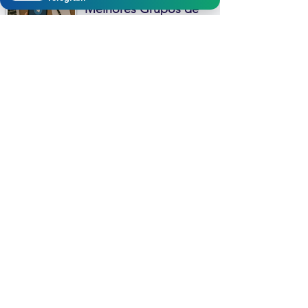
Melhores Grupos de
Packs Privacy Telegram
em 2026
MELHORES CANAIS DO TELEGRAM
Mais Lidas
Investimentos
Curiosidades
7 Moedas que
Tatuagem de Âncora
valem mais que o
o que significa?
Dólar