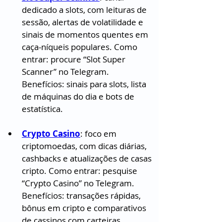
dedicado a slots, com leituras de 
sessão, alertas de volatilidade e 
sinais de momentos quentes em 
caça-níqueis populares. Como 
entrar: procure “Slot Super 
Scanner” no Telegram. 
Benefícios: sinais para slots, lista 
de máquinas do dia e bots de 
estatística.
Crypto Casino
: foco em 
criptomoedas, com dicas diárias, 
cashbacks e atualizações de casas 
cripto. Como entrar: pesquise 
“Crypto Casino” no Telegram. 
Benefícios: transações rápidas, 
bônus em cripto e comparativos 
de cassinos com carteiras 