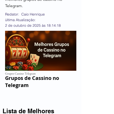
Telegram.
Redator:
Caio Henrique
ùltima Atualização:
2 de outubro de 2025 às 18:14:18
Grupos Cassino Telegram
Grupos de Cassino no
Telegram
Lista de Melhores 