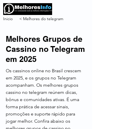
Inicio
< Melhores do telegram
Melhores Grupos de
Cassino no Telegram
em 2025
Os cassinos online no Brasil crescem
em 2025, e os grupos no Telegram
acompanham. Os melhores grupos
cassino no telegram reúnem dicas,
bônus e comunidades ativas. É uma
forma prática de acessar sinais,
promoções e suporte rápido para
jogar melhor. Confira abaixo os
melhores grupos de cassino no