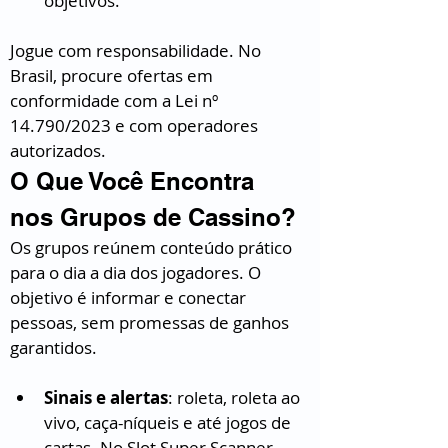
objetivos.
Jogue com responsabilidade. No 
Brasil, procure ofertas em 
conformidade com a Lei nº 
14.790/2023 e com operadores 
autorizados.
O Que Você Encontra 
nos Grupos de Cassino?
Os grupos reúnem conteúdo prático 
para o dia a dia dos jogadores. O 
objetivo é informar e conectar 
pessoas, sem promessas de ganhos 
garantidos.
Sinais e alertas
: roleta, roleta ao 
vivo, caça-níqueis e até jogos de 
cartas. No Slot Super Scanner, 