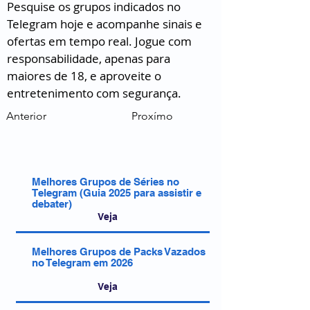
Pesquise os grupos indicados no 
Telegram hoje e acompanhe sinais e 
ofertas em tempo real. Jogue com 
responsabilidade, apenas para 
maiores de 18, e aproveite o 
entretenimento com segurança.
Anterior
Proxímo
Melhores Grupos de Séries no
Telegram (Guia 2025 para assistir e
debater)
Veja
Melhores Grupos de Packs Vazados
no Telegram em 2026
Veja