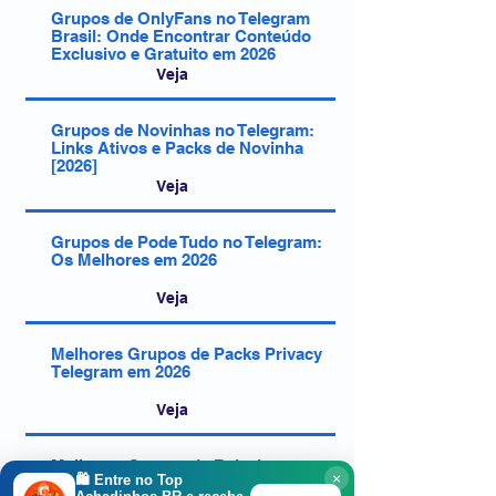
Grupos de OnlyFans no Telegram
Brasil: Onde Encontrar Conteúdo
Exclusivo e Gratuito em 2026
Veja
Grupos de Novinhas no Telegram:
Links Ativos e Packs de Novinha
[2026]
Veja
Grupos de Pode Tudo no Telegram:
Os Melhores em 2026
Veja
Melhores Grupos de Packs Privacy
Telegram em 2026
Veja
Melhores Grupos de Relacionamento
×
🛍️ Entre no
Top
no Telegram em 2025 (Guia