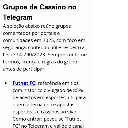
Grupos de Cassino no 
Telegram
A seleção abaixo reúne grupos 
comentados por portais e 
comunidades em 2025, com foco em 
segurança, conteúdo útil e respeito à 
Lei nº 14.790/2023. Sempre confirme 
termos, licença e regras do grupo 
antes de participar.
Futnet FC
: referência em tips, 
com histórico divulgado de 85% 
de acertos em esportes, útil para 
quem alterna entre apostas 
esportivas e cassinos ao vivo. 
Como entrar: pesquise “Futnet 
FC” no Telegram e valide o canal 