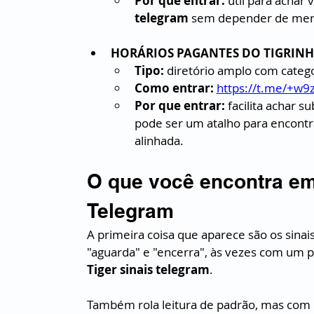
Por que entrar:
 útil para achar 
telegram
 sem depender de men
HORÁRIOS PAGANTES DO TIGRINH
Tipo:
 diretório amplo com categ
Como entrar:
https://t.me/+w
Por que entrar:
 facilita achar s
pode ser um atalho para encontr
alinhada.
O que você encontra em
Telegram
A primeira coisa que aparece são os sinai
"aguarda" e "encerra", às vezes com um pri
Tiger sinais telegram
.
Também rola leitura de padrão, mas com