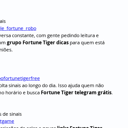
ais
ble_fortune_robo
versa constante, com gente pedindo leitura e 
om 
grupo Fortune Tiger dicas
 para quem está 
niões.
bofortunetigerfree
ta sinais ao longo do dia. Isso ajuda quem não 
 horário e busca 
Fortune Tiger telegram grátis
.
 de sinais
etgame