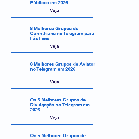
Públicos em 2026
Veja
8 Melhores Grupos do
Corinthians no Telegram para
Fãs Fieis
Veja
8 Melhores Grupos de Aviator
no Telegram em 2026
Veja
Os 6 Melhores Grupos de
Divulgação no Telegram em
2025
Veja
Os 5 Melhores Grupos de