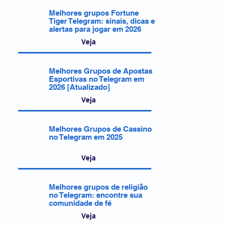
Melhores grupos Fortune
Tiger Telegram: sinais, dicas e
alertas para jogar em 2026
Veja
Melhores Grupos de Apostas
Esportivas no Telegram em
2026 [Atualizado]
Veja
Melhores Grupos de Cassino
no Telegram em 2025
Veja
Melhores grupos de religião
no Telegram: encontre sua
comunidade de fé
Veja