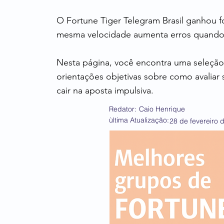
O Fortune Tiger Telegram Brasil ganhou f
mesma velocidade aumenta erros quando 
Nesta página, você encontra uma seleção
orientações objetivas sobre como avaliar 
cair na aposta impulsiva.
Redator:
Caio Henrique
ùltima Atualização:
28 de fevereiro 